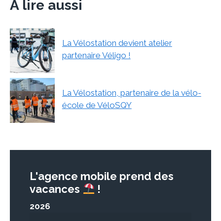
À lire aussi
La Vélostation devient atelier
partenaire Véligo !
La Vélostation, partenaire de la vélo-
école de VéloSQY
L'agence mobile prend des
vacances
!
2026