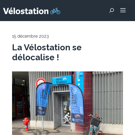
Aller
Me
au
contenu
15 décembre 2023
La Vélostation se
délocalise !