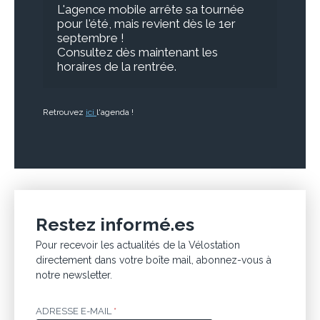
L'agence mobile arrête sa tournée 
pour l'été, mais revient dès le 1er 
septembre !
Consultez dès maintenant les 
horaires de la rentrée. 
Retrouvez
ici
l'agenda !
Restez informé.es
Pour recevoir les actualités de la Vélostation
directement dans votre boîte mail, abonnez-vous à
notre newsletter.
ADRESSE E-MAIL
*