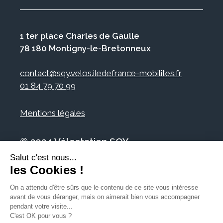
1 ter place Charles de Gaulle
78 180 Montigny-le-Bretonneux
contact@sqy.velos.iledefrance-mobilites.fr
01 84 79 70 99
Mentions légales
© 2024 Vélostation SQY
Salut c'est nous...
les Cookies !
On a attendu d'être sûrs que le contenu de ce site vous intéresse
avant de vous déranger, mais on aimerait bien vous accompagner
pendant votre visite...
C'est OK pour vous ?