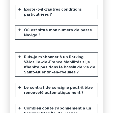
abonnés
Navigo Annuel
,
Navigo
Senior
,
Imagine R scolaire
et
Existe-t-il d’autres conditions
Imagine R étudiant
. Ou encore
particulières ?
les abonnés Véligo locations à
partir de 3 mois de location.
Où est situé mon numéro de passe
Choisissez votre mode d’accès
Navigo ?
L’accès au parking se fait :
pass Navigo
digicode
Puis-je m’abonner à un Parking
Vélos Île-de-France Mobilités si je
n’habite pas dans le bassin de vie de
Réglez votre abonnement
Saint-Quentin-en-Yvelines ?
Le paiement s’effectue
en ligne,
par carte bancaire
, sur un espace
sécurisé (Visa, Mastercard, Carte
Le contrat de consigne peut-il être
Bancaire).
renouvelé automatiquement ?
Une fois la transaction validée, vous
recevez
un e-mail de
confirmation
: votre abonnement
Combien coûte l'abonnement à un
est alors
immédiatement actif
.