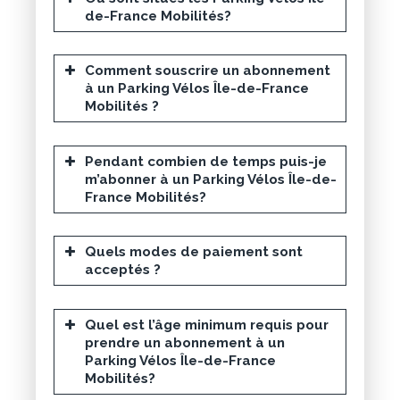
de-France Mobilités?
Comment souscrire un abonnement
à un Parking Vélos Île-de-France
Mobilités ?
Pendant combien de temps puis-je
m’abonner à un Parking Vélos Île-de-
France Mobilités?
Créez votre compte
compte Île-de-
France Mobilités Connect
Quels modes de paiement sont
acceptés ?
Choisissez votre parking et
votre formule
Sélectionnez le
parking vélo
Quel est l’âge minimum requis pour
souhaité et la
durée
prendre un abonnement à un
d’abonnement
adaptée à votre
Parking Vélos Île-de-France
usage :
Mobilités?
L’accès est
gratuit
pour les