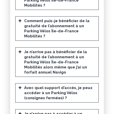
Parking Vélos Île-de-France
Accédez à votre parking vélo
Mobilités ?
passe Navigo
Comment puis-je bénéficier de la
abonnement
gratuité de l’abonnement à un
court
code d’accès personnel
Parking Vélos Île-de-France
Mobilités ?
Relance à J-15 de la fin de
Je n’arrive pas à bénéficier de la
compte Île-de-France
l’abonnement
gratuité de l’abonnement à un
Mobilités Connect
Relance à J-5 de la fin de
Parking Vélos Île-de-France
l’abonnement
Mobilités alors même que j’ai un
forfait annuel Navigo
Relance à J-30 de la fin de
l’abonnement
Avec quel support d’accès, je peux
Relance à J-15 de la fin de
Espace Personnel
accéder à un Parking Vélos
l’abonnement
(consignes fermées) ?
Je n’arrive pas à accéder à un