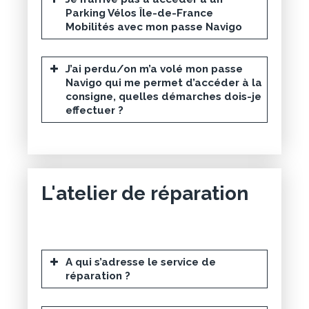
Parking Vélos Île-de-France
Mobilités avec mon passe Navigo
J’ai perdu/on m’a volé mon passe
Navigo qui me permet d’accéder à la
consigne, quelles démarches dois-je
toujours
effectuer ?
valide
suspendu
L'atelier de réparation
vous
devez faire une déclaration de
perte ou vol en ligne
n’a pas été
Espace Personnel
Navigo
A qui s’adresse le service de
perdu/volé
réparation ?
certains comptoirs RATP
Guichet Services Navigo SNCF