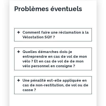
Navigo personnalisé
Problèmes éventuels
cliquer ici
cliquer ici
Comment faire une réclamation à la
Navigo Découverte
Vélostation SQY ?
cliquer
Quelles démarches dois-je
ici
entreprendre en cas de vol de mon
vélo ? Et en cas de vol de de mon
Navigo Easy
vélo personnel en consigne ?
sqy.velos.iledefrance-
mobilites.fr
Une pénalité est-elle appliquée en
cas de non-restitution, de vol ou de
casse ?
l’application Île-de-France
Mobilités