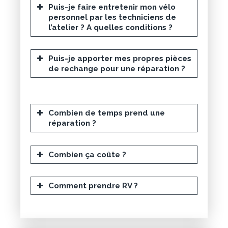
Votre passe Navigo sera alors
Puis-je faire entretenir mon vélo
personnel par les techniciens de
remplacé
l’atelier ? A quelles conditions ?
Puis-je apporter mes propres pièces
vous devez vous en
de rechange pour une réparation ?
procurer un nouveau
comptoirs RATP
Guichet
Services Navigo SNCF
Combien de temps prend une
réparation ?
IDFM connect
Combien ça coûte ?
Comment prendre RV ?